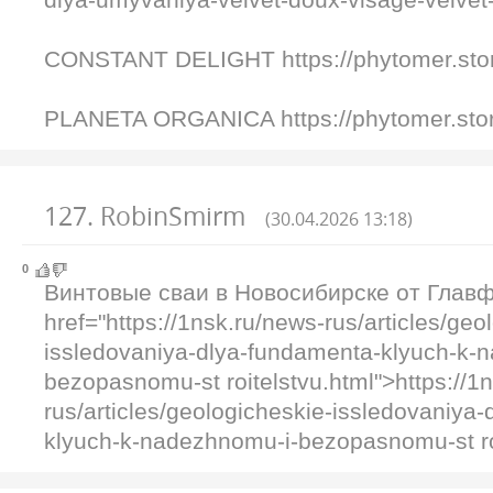
CONSTANT DELIGHT https://phytomer.stor
PLANETA ORGANICA https://phytomer.stor
127
.
RobinSmirm
(30.04.2026 13:18)
0
Винтовые сваи в Новосибирске от Глав
href="https://1nsk.ru/news-rus/articles/geo
issledovaniya-dlya-fundamenta-klyuch-k-
bezopasnomu-st roitelstvu.html">https://1
rus/articles/geologicheskie-issledovaniya
klyuch-k-nadezhnomu-i-bezopasnomu-st ro