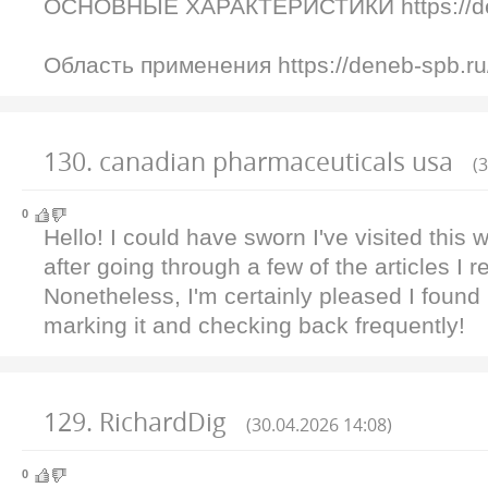
ОСНОВНЫЕ ХАРАКТЕРИСТИКИ https://den
Область применения https://deneb-spb.ru/
130
.
canadian pharmaceuticals usa
(
0
Hello! I could have sworn I've visited this 
after going through a few of the articles I r
Nonetheless, I'm certainly pleased I found i
marking it and checking back frequently!
129
.
RichardDig
(30.04.2026 14:08)
0