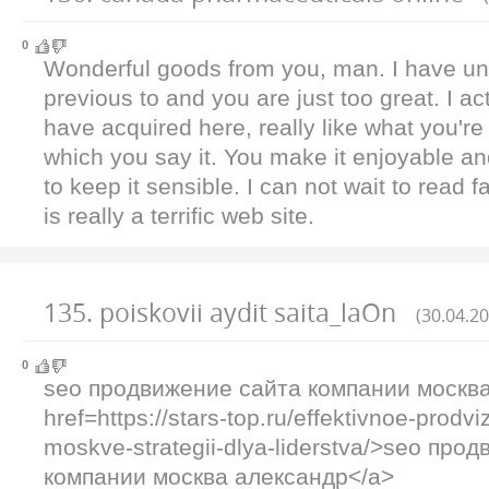
0
Wonderful goods from you, man. I have und
previous to and you are just too great. I ac
have acquired here, really like what you're
which you say it. You make it enjoyable and
to keep it sensible. I can not wait to read 
is really a terrific web site.
135
.
poiskovii aydit saita_laOn
(30.04.20
0
seo продвижение сайта компании москва
href=https://stars-top.ru/effektivnoe-prodvi
moskve-strategii-dlya-liderstva/>seo про
компании москва александр</a>