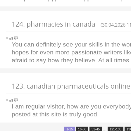
124
.
pharmacies in canada
(30.04.2026 1
0
You can definitely see your skills in the wo
hopes for even more passionate writers li
afraid to say how they believe. At all times
123
.
canadian pharmaceuticals online
0
I am regular visitor, how are you everybo
posted at this site is truly good.
...
1-15
16-30
31-45
121-135
13